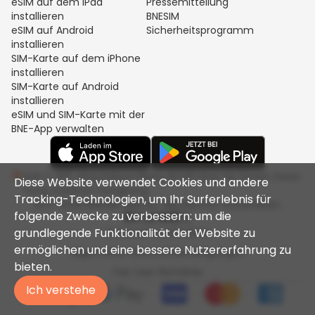
eSIM auf dem iPad
Pressemitteilung
installieren
BNESIM
eSIM auf Android
Sicherheitsprogramm
installieren
SIM-Karte auf dem iPhone
installieren
SIM-Karte auf Android
installieren
eSIM und SIM-Karte mit der
BNE-App verwalten
Unit C, 8/F, King Palace Plaza, NO:55 King Yip Street, Kwun
Diese Website verwendet Cookies und andere
Tong, Kowloon, Hongkong
Tracking-Technologien, um Ihr Surferlebnis für
2017-2026 BNESIM LIMITED. Alle Rechte vorbehalten.
folgende Zwecke zu verbessern: um die
grundlegende Funktionalität der Website zu
Datenschutzrichtlinie
ermöglichen und eine bessere Nutzererfahrung zu
Allgemeine Geschäftsbedingungen
bieten.
Fair-Use-Richtlinie
Ich verstehe