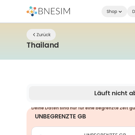
Shop
D
Zurück
eSIM | Bleiben Sie üb
Thailand
Läuft nicht a
Deine Daten sind nur für eine begrenzte Zeit gü
UNBEGRENZTE GB