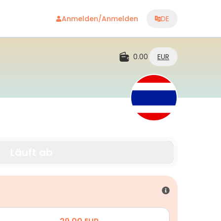
Anmelden/Anmelden
DE
0.00
EUR
Läuft ab