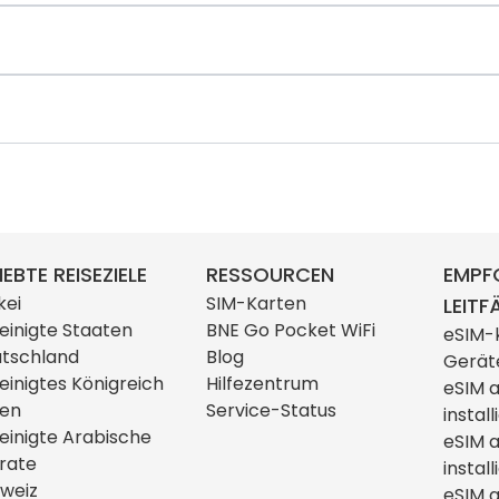
IEBTE REISEZIELE
RESSOURCEN
EMPF
kei
SIM-Karten
LEITF
einigte Staaten
BNE Go Pocket WiFi
eSIM-
tschland
Blog
Gerät
einigtes Königreich
Hilfezentrum
eSIM 
ien
Service-Status
install
einigte Arabische
eSIM 
rate
install
weiz
eSIM a