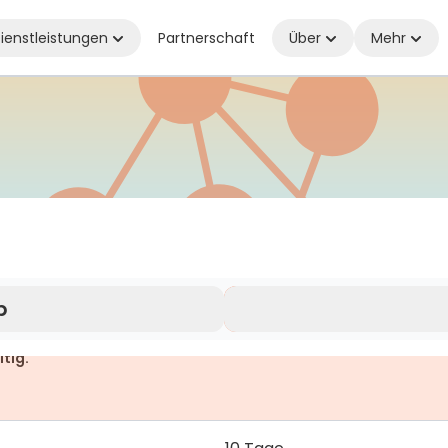
ienstleistungen
Partnerschaft
Über
Mehr
erall verbunden, wo Sie auch sind
b
ltig.