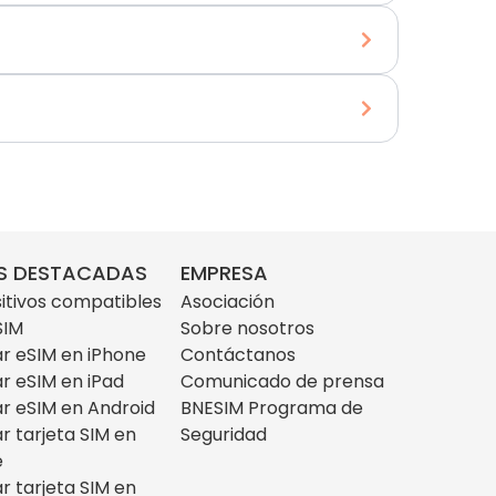
S DESTACADAS
EMPRESA
itivos compatibles
Asociación
SIM
Sobre nosotros
ar eSIM en iPhone
Contáctanos
ar eSIM en iPad
Comunicado de prensa
ar eSIM en Android
BNESIM Programa de
ar tarjeta SIM en
Seguridad
e
ar tarjeta SIM en