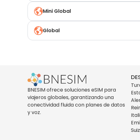
Mini Global
Global
DE
Tur
BNESIM ofrece soluciones eSIM para
Est
viajeros globales, garantizando una
Ale
conectividad fluida con planes de datos
Rei
y voz.
Ital
Emi
Sui