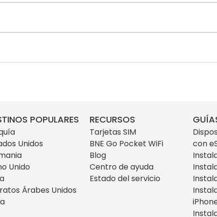
STINOS POPULARES
RECURSOS
GUÍA
quía
Tarjetas SIM
Dispos
ados Unidos
BNE Go Pocket WiFi
con e
mania
Blog
Instal
no Unido
Centro de ayuda
Instal
ia
Estado del servicio
Instal
ratos Árabes Unidos
Instal
za
iPhon
Instal