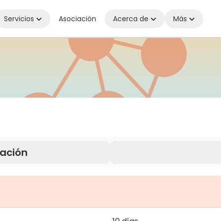
Servicios
Asociación
Acerca de
Más
ctado dondequiera que estés
ración