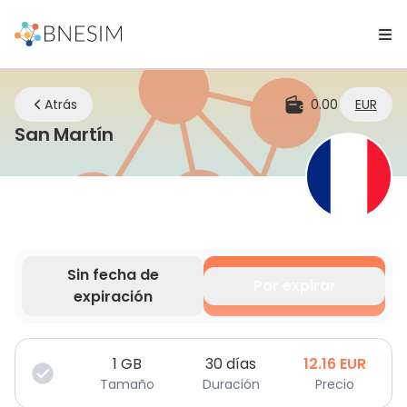
Atrás
0.00
EUR
eSIM | Mantente conectado don
San Martín
Sin fecha de
Por expirar
expiración
Tus datos son válidos por un tiempo limitado.
1
GB
30 días
12.16
EUR
Tamaño
Duración
Precio