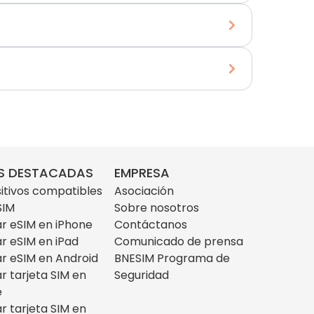
S DESTACADAS
EMPRESA
itivos compatibles
Asociación
SIM
Sobre nosotros
ar eSIM en iPhone
Contáctanos
ar eSIM en iPad
Comunicado de prensa
ar eSIM en Android
BNESIM Programa de
ar tarjeta SIM en
Seguridad
e
ar tarjeta SIM en