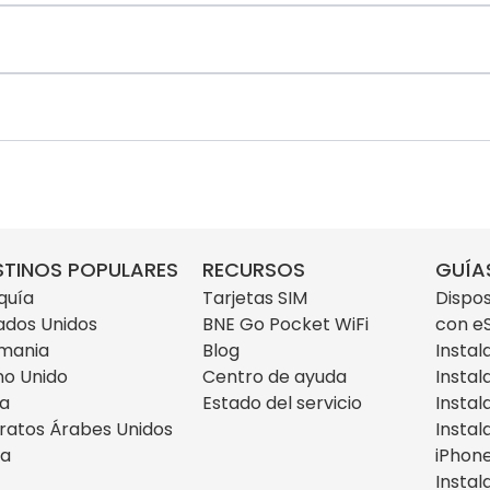
STINOS POPULARES
RECURSOS
GUÍA
quía
Tarjetas SIM
Dispos
ados Unidos
BNE Go Pocket WiFi
con e
mania
Blog
Instal
no Unido
Centro de ayuda
Instal
ia
Estado del servicio
Instal
ratos Árabes Unidos
Instal
za
iPhon
Instal