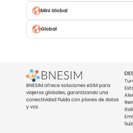
Mini Global
Global
DE
Tur
BNESIM ofrece soluciones eSIM para
Est
viajeros globales, garantizando una
Ale
conectividad fluida con planes de datos
Rei
y voz.
Ital
Emi
Sui