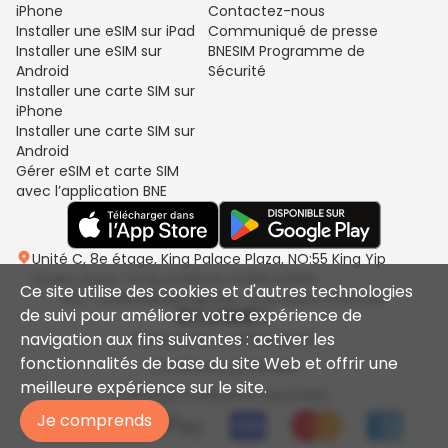
iPhone
Contactez-nous
Installer une eSIM sur iPad
Communiqué de presse
Installer une eSIM sur
BNESIM Programme de
Android
Sécurité
Installer une carte SIM sur
iPhone
Installer une carte SIM sur
Android
Gérer eSIM et carte SIM
avec l’application BNE
Unité C, 8e étage, King Palace Plaza, NO:55 King Yip
Street, Kwun Tong, Kowloon, HONG KONG
Ce site utilise des cookies et d'autres technologies
2017-2026 BNESIM LIMITED. Tous droits réservés.
de suivi pour améliorer votre expérience de
navigation aux fins suivantes : activer les
Politique de confidentialité
fonctionnalités de base du site Web et offrir une
Conditions générales
meilleure expérience sur le site.
Politique d'utilisation équitable
Je comprends