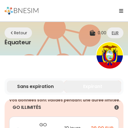
Retour
0.00
EUR
eSIM | Restez connecté où que vo
Équateur
Sans expiration
Expirant
Vos données sont valides pendant une durée limitée.
GO ILLIMITÉS
GO