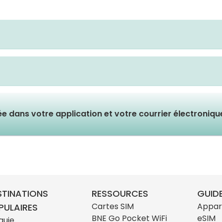
lée dans votre application et votre courrier électroniq
STINATIONS
RESSOURCES
GUIDE
Cartes SIM
Appar
PULAIRES
BNE Go Pocket WiFi
eSIM
quie