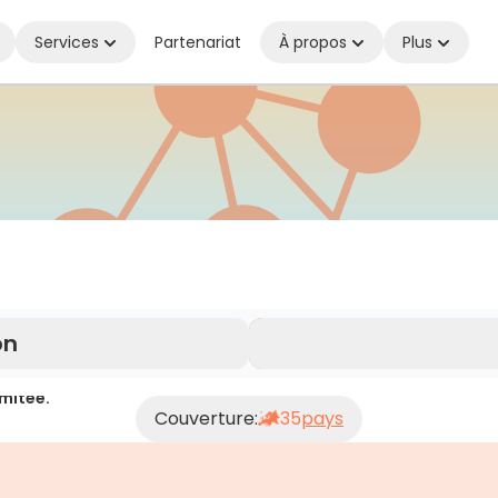
Services
Partenariat
À propos
Plus
 où que vous soyez
on
mitée.
Couverture:
35
pays