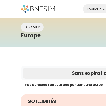
Boutique
Retour
eSIM | Restez connecté
Europe
Sans expirati
Vos données sont valides pendant une durée li
GO ILLIMITÉS