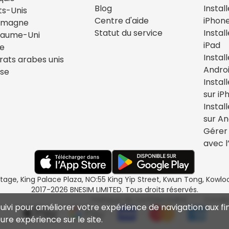
Blog
Instal
ts-Unis
Centre d'aide
iPhon
emagne
Statut du service
Instal
yaume-Uni
iPad
ie
Instal
rats arabes unis
Andro
sse
Instal
sur iP
Instal
sur An
Gérer 
avec l
étage, King Palace Plaza, NO:55 King Yip Street, Kwun Tong, Kow
2017-2026 BNESIM LIMITED. Tous droits réservés.
Politique de confidentialité
Condit
suivi pour améliorer votre expérience de navigation aux fin
ure expérience sur le site.