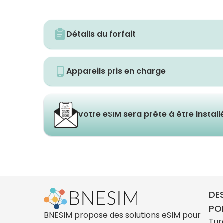
Détails du forfait
Appareils pris en charge
Votre eSIM sera prête à être instal
DE
PO
BNESIM propose des solutions eSIM pour
Tur