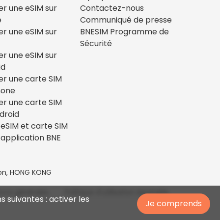
ler une eSIM sur
Contactez-nous
e
Communiqué de presse
ler une eSIM sur
BNESIM Programme de
Sécurité
ler une eSIM sur
id
ler une carte SIM
hone
ler une carte SIM
droid
eSIM et carte SIM
’application BNE
loon, HONG KONG
ions générales
Politique d'utilisation équitable
s suivantes : activer les
Je comprends