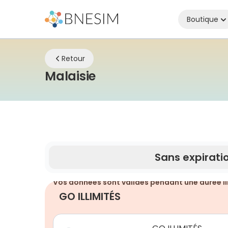
Boutique
Retour
eSIM | Restez connect
Malaisie
Sans expirati
Vos données sont valides pendant une durée li
GO ILLIMITÉS