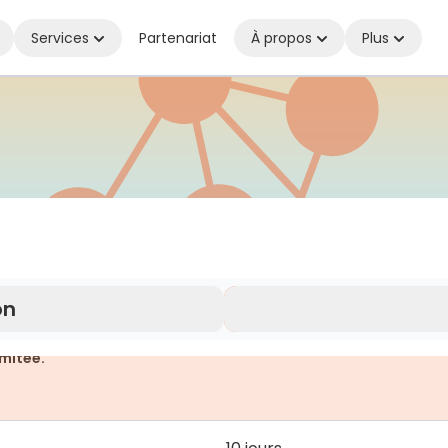
Services
Partenariat
À propos
Plus
é où que vous soyez
on
mitée.