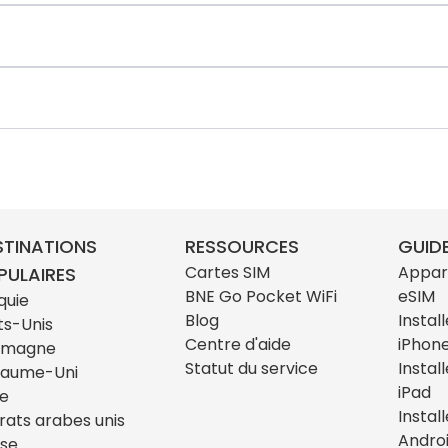
STINATIONS
RESSOURCES
GUIDE
Cartes SIM
Appar
PULAIRES
BNE Go Pocket WiFi
eSIM
quie
Blog
Instal
ts-Unis
Centre d'aide
iPhon
emagne
Statut du service
Instal
yaume-Uni
iPad
ie
Instal
rats arabes unis
Andro
sse