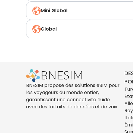
Mini Global
Global
DE
PO
BNESIM propose des solutions eSIM pour
Tur
les voyageurs du monde entier,
Éta
garantissant une connectivité fluide
All
avec des forfaits de données et de voix.
Ro
Ital
Émi
Sui