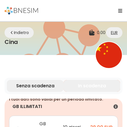
Indietro
0.00
EUR
eSIM | Rimani connesso ovunque tu si
Cina
Senza scadenza
In scadenza
I tuoi dati sono validi per un periodo limitato.
GB ILLIMITATI
GB