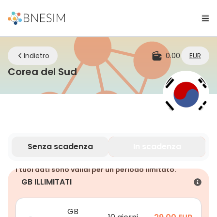
Indietro
0.00
EUR
eSIM | Rimani connesso ovun
Corea del Sud
Senza scadenza
In scadenza
I tuoi dati sono validi per un periodo limitato.
GB ILLIMITATI
GB