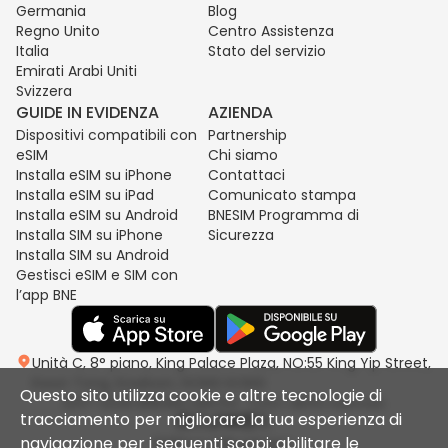
Germania
Blog
Regno Unito
Centro Assistenza
Italia
Stato del servizio
Emirati Arabi Uniti
Svizzera
GUIDE IN EVIDENZA
AZIENDA
Dispositivi compatibili con
Partnership
eSIM
Chi siamo
Installa eSIM su iPhone
Contattaci
Installa eSIM su iPad
Comunicato stampa
Installa eSIM su Android
BNESIM Programma di
Installa SIM su iPhone
Sicurezza
Installa SIM su Android
Gestisci eSIM e SIM con
l’app BNE
Unità C, 8° piano, King Palace Plaza, NO:55 King Yip Street,
Kwun Tong, Kowloon, HONG KONG
Questo sito utilizza cookie e altre tecnologie di
2017-2026 BNESIM LIMITED. Tutti i diritti riservati.
tracciamento per migliorare la tua esperienza di
navigazione per i seguenti scopi: abilitare le
Politica sulla privacy