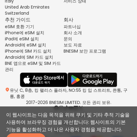
Italy
서비스 상태
United Arab Emirates
Switzerland
추천 가이드
회사
eSIM 호환 기기
파트너십
iPhone에 eSIM 설치
회사 소개
iPad에 eSIM 설치
문의
Android에 eSIM 설치
보도 자료
iPhone에 SIM 카드 설치
BNESIM 보안 프로그램
Android에 SIM 카드 설치
BNE 앱으로 eSIM 및 SIM 카드
관리
유닛 C, 8층, 킹 팰리스 플라자, NO:55 킹 입 스트리트, 콴통, 구
룡, 홍콩
2017-2026 BNESIM LIMITED. 모든 권리 보유.
이 웹사이트는 다음 목적을 위해 쿠키 및 기타 추적 기술을
개인 정보 처리 방침
사용하여 브라우징 경험을 개선합니다: 웹사이트의 기본
이용약관
기능을 활성화하고 더 나은 사용자 경험을 제공합니다.
공정 사용 정책