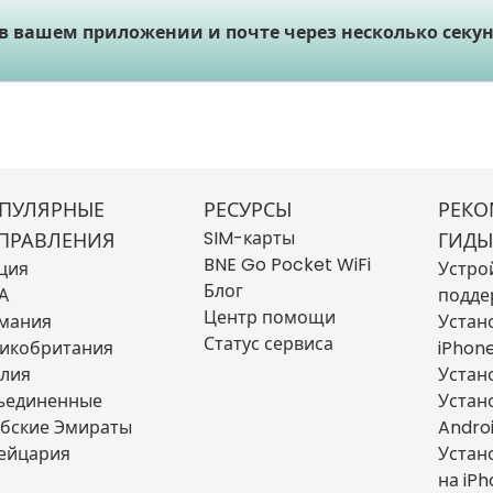
 в вашем приложении и почте через несколько секун
ПУЛЯРНЫЕ
РЕСУРСЫ
РЕКО
SIM-карты
ПРАВЛЕНИЯ
ГИДЫ
BNE Go Pocket WiFi
ция
Устро
Блог
А
подде
Центр помощи
мания
Устан
Статус сервиса
икобритания
iPhon
лия
Устан
ъединенные
Устан
бские Эмираты
Andro
ейцария
Устан
на iP