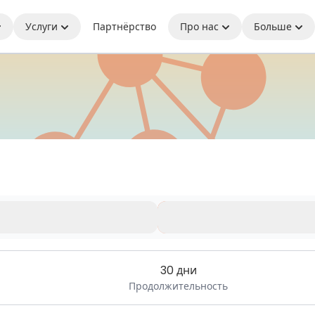
Услуги
Партнёрство
Про нас
Больше
ь на связи где бы вы ни находились
иченного времени.
30 дни
Продолжительность