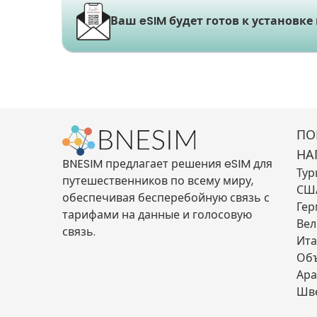
Ваш eSIM будет готов к установке
ПО
НА
BNESIM предлагает решения eSIM для
Тур
путешественников по всему миру,
СШ
обеспечивая бесперебойную связь с
Гер
тарифами на данные и голосовую
Вел
связь.
Ита
Об
Ара
Шв