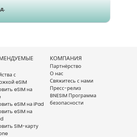
д.
МЕНДУЕМЫЕ
КОМПАНИЯ
Партнёрство
О нас
йства с
Свяжитесь с нами
ржкой eSIM
Пресс-релиз
овить eSIM на
BNESIM Программа
e
безопасности
овить eSIM на iPad
овить eSIM на
id
овить SIM-карту
hone