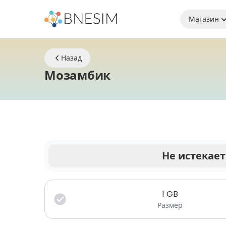
Магазин
Назад
eSIM | Оставайтес
Мозамбик
Не истекает
Ваши данные действительны в течение огран
1
GB
Размер