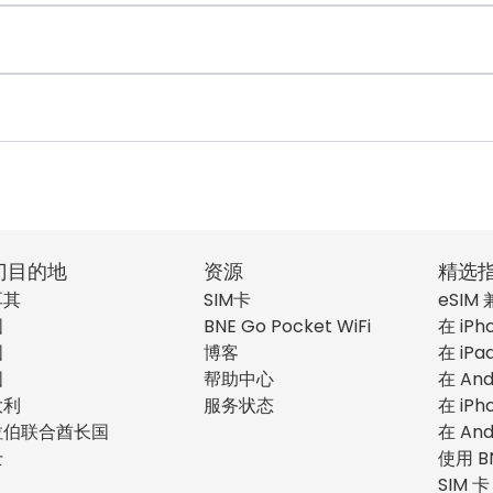
门目的地
资源
精选
耳其
SIM卡
eSIM
国
BNE Go Pocket WiFi
在 iPh
国
博客
在 iPa
国
帮助中心
在 And
大利
服务状态
在 iPh
拉伯联合酋长国
在 And
士
使用 B
SIM 卡