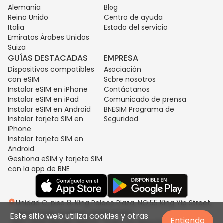
Alemania
Blog
Reino Unido
Centro de ayuda
Italia
Estado del servicio
Emiratos Árabes Unidos
Suiza
GUÍAS DESTACADAS
EMPRESA
Dispositivos compatibles
Asociación
con eSIM
Sobre nosotros
Instalar eSIM en iPhone
Contáctanos
Instalar eSIM en iPad
Comunicado de prensa
Instalar eSIM en Android
BNESIM Programa de
Instalar tarjeta SIM en
Seguridad
iPhone
Instalar tarjeta SIM en
Android
Gestiona eSIM y tarjeta SIM
con la app de BNE
Unidad C, piso 8, King Palace Plaza, NO:55 King Yip Street,
Kwun Tong, Kowloon, HONG KONG
Este sitio web utiliza cookies y otras
Entiendo
2017-2026 BNESIM LIMITED. Todos los derechos reservados.