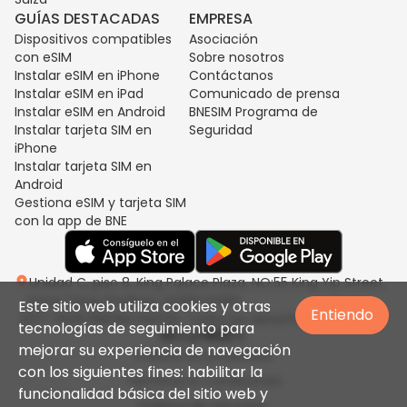
GUÍAS DESTACADAS
EMPRESA
Dispositivos compatibles
Asociación
con eSIM
Sobre nosotros
Instalar eSIM en iPhone
Contáctanos
Instalar eSIM en iPad
Comunicado de prensa
Instalar eSIM en Android
BNESIM Programa de
Instalar tarjeta SIM en
Seguridad
iPhone
Instalar tarjeta SIM en
Android
Gestiona eSIM y tarjeta SIM
con la app de BNE
Unidad C, piso 8, King Palace Plaza, NO:55 King Yip Street,
Kwun Tong, Kowloon, HONG KONG
Este sitio web utiliza cookies y otras
Entiendo
2017-2026 BNESIM LIMITED. Todos los derechos reservados.
tecnologías de seguimiento para
mejorar su experiencia de navegación
Política de privacidad
con los siguientes fines: habilitar la
Términos & Condiciones
funcionalidad básica del sitio web y
Política de uso justo