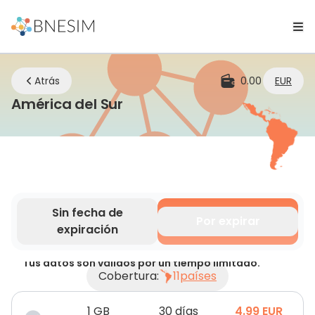
Atrás
0.00
EUR
eSIM | Mantente conectad
América del Sur
Sin fecha de
Por expirar
expiración
Tus datos son válidos por un tiempo limitado.
Cobertura:
11
países
1
GB
30 días
4.99
EUR