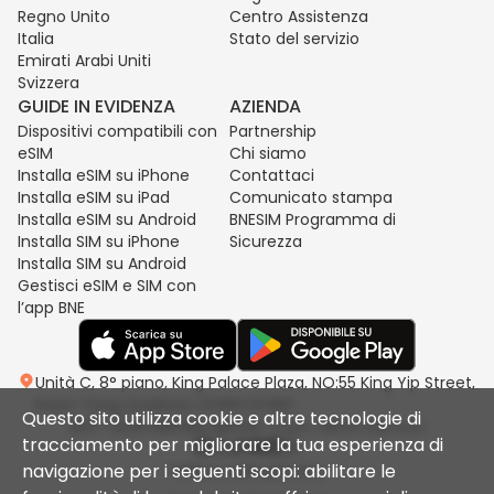
Regno Unito
Centro Assistenza
Italia
Stato del servizio
Emirati Arabi Uniti
Svizzera
GUIDE IN EVIDENZA
AZIENDA
Dispositivi compatibili con
Partnership
eSIM
Chi siamo
Installa eSIM su iPhone
Contattaci
Installa eSIM su iPad
Comunicato stampa
Installa eSIM su Android
BNESIM Programma di
Installa SIM su iPhone
Sicurezza
Installa SIM su Android
Gestisci eSIM e SIM con
l’app BNE
Unità C, 8° piano, King Palace Plaza, NO:55 King Yip Street,
Kwun Tong, Kowloon, HONG KONG
Questo sito utilizza cookie e altre tecnologie di
2017-2026 BNESIM LIMITED. Tutti i diritti riservati.
tracciamento per migliorare la tua esperienza di
navigazione per i seguenti scopi: abilitare le
Politica sulla privacy